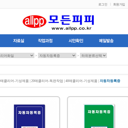
로그인
회원가입
>
>
0매클리어-기성제품
|
20매클리어-독판작업
|
40매클리어-기성제품
|
자동차등록증