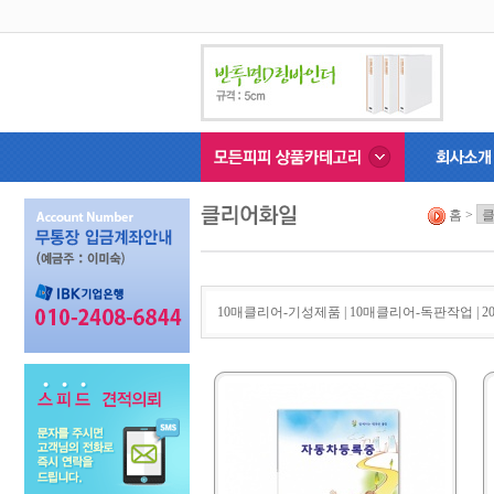
홈 >
10매클리어-기성제품
|
10매클리어-독판작업
|
2