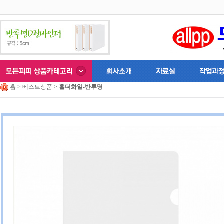
홈 > 베스트상품 >
홀더화일-반투명